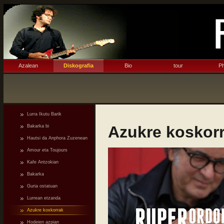
Azalean
Diskografia
Bio
tour
Ph
Lurra Ikutu Barik
Azukre koskor
Bakarka bi
Hautsi da Anphora Zuzenean
Amour eta Toujours
Kafe Antzokian
Bakarka
Guria ostatuan
Lurrean etzanda
Azukre koxkorrak
Hodeien azpian