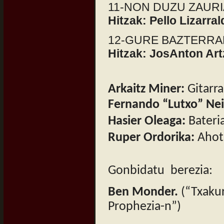
11-NON DUZU ZAURIA? 
Hitzak: Pello Lizarral
12-GURE BAZTERRAK 
Hitzak: JosAnton Art
Arkaitz Miner:
Gitarra
Fernando “Lutxo” Nei
Hasier Oleaga:
Bateri
Ruper Ordorika:
Ahots
Gonbidatu berezia:
Ben Monder.
(“Txakur
Prophezia-n”)