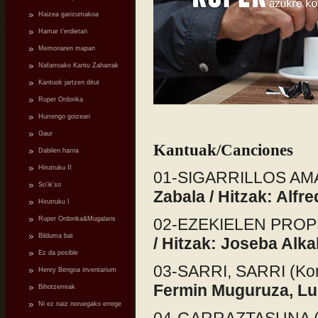
Haizea garizumakoa
Hamar t’erdietan
Memoriaren mapan
Nafarroako Kantu Zaharrak
Kantuok jartzen ditut
Ruper Ordorika
Hurrengo goizean
Gaur
Kantuak/Canciones
Dabilen harria
Hirutruku II
01-SIGARRILLOS AMA
So'ik'so
Zabala / Hitzak: Alfre
Hirutruku I
Ruper Ordorika&Mugalaris
02-EZEKIELEN PROPHE
Bilduma bat
/ Hitzak: Joseba Alka
Ez da posible
03-SARRI, SARRI (Kor
Henry Bengoa inventarium
Fermin Muguruza, Lu
Bihotzerreak
Ni ez naiz noruegako errege