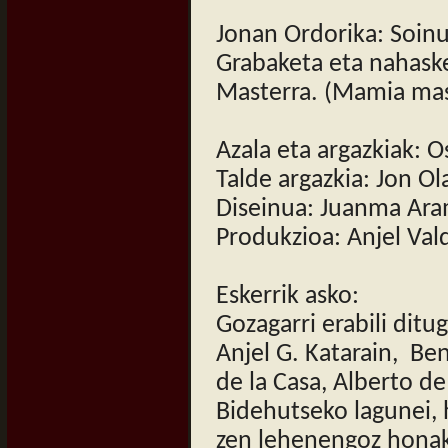
Jonan Ordorika: Soinu
Grabaketa eta nahaske
Masterra. (Mamia mast
Azala eta argazkiak: O
Talde argazkia: Jon Ol
Diseinua: Juanma Ar
Produkzioa: Anjel Val
Eskerrik asko:
Gozagarri erabili ditug
Anjel G. Katarain, B
de la Casa, Alberto de
Bidehutseko lagunei, 
zen lehenengoz honak