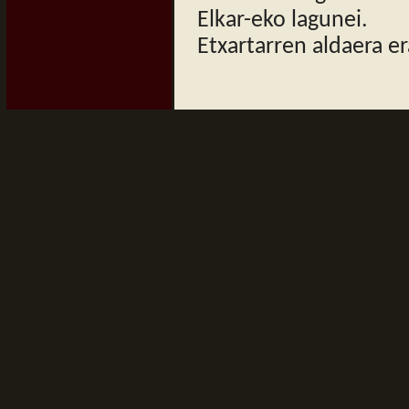
Elkar-eko lagunei.
Etxartarren aldaera er