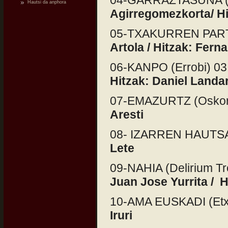
04-GARRAZTASUNA (
Hautsi da anphora
Agirregomezkorta/ Hi
05-TXAKURREN PARTIA
Artola / Hitzak: Fern
06-KANPO (Errobi) 0
Hitzak: Daniel Landar
07-EMAZURTZ (Oskorr
Aresti
08- IZARREN HAUTSA 
Lete
09-NAHIA (Delirium T
Juan Jose Yurrita / 
10-AMA EUSKADI (Etxa
Iruri