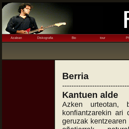
Azalean
Diskografia
Bio
tour
Ph
Berria
-----------------------------
Kantuen alde
Azken urteotan, 
konfiantzarekin ar
geruzak kentzearen 