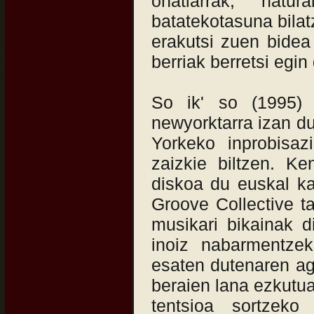
oñatiarrak, natu
batatekotasuna bila
erakutsi zuen bidea 
berriak berretsi egi
So ik' so (1995) 
newyorktarra izan d
Yorkeko inprobisa
zaizkie biltzen. Ke
diskoa du euskal ka
Groove Collective ta
musikari bikainak d
inoiz nabarmentzek
esaten dutenaren ag
beraien lana ezkutua
tentsioa sortzeko