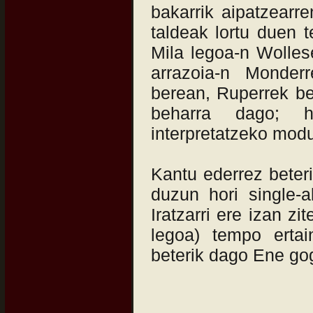
bakarrik aipatzearr
taldeak lortu duen t
Mila legoa-n Wolles
arrazoia-n Monderr
berean, Ruperrek b
beharra dago; h
interpretatzeko modu
Kantu ederrez beter
duzun hori single-
Iratzarri ere izan z
legoa) tempo ertai
beterik dago Ene g