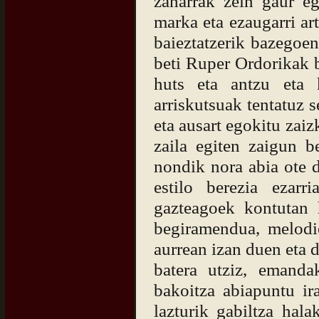
zaharrak zein gaur eg
marka eta ezaugarri art
baieztatzerik bazegoen
beti Ruper Ordorikak b
huts eta antzu eta 
arriskutsuak tentatuz 
eta ausart egokitu zaiz
zaila egiten zaigun be
nondik nora abia ote 
estilo berezia ezar
gazteagoek kontutan h
begiramendua, melodie
aurrean izan duen eta d
batera utziz, emanda
bakoitza abiapuntu ir
lazturik gabiltza hal