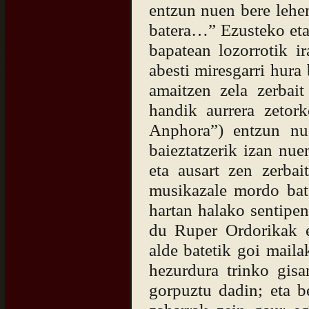
entzun nuen bere lehen
batera…” Ezusteko eta 
bapatean lozorrotik ir
abesti miresgarri hura
amaitzen zela zerbait
handik aurrera zetor
Anphora”) entzun nu
baieztatzerik izan nue
eta ausart zen zerbai
musikazale mordo bat
hartan halako sentipen
du Ruper Ordorikak e
alde batetik goi mailak
hezurdura trinko gisa
gorpuztu dadin; eta b