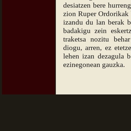
desiatzen bere hurrengo
zion Ruper Ordorikak b
izandu du lan berak b
badakigu zein esker
traketsa nozitu beha
diogu, arren, ez etetz
lehen izan dezagula 
ezinegonean gauzka.