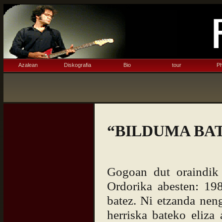
Azalean
Diskografia
Bio
tour
Ph
“BILDUMA BAT”-
Gogoan dut oraindik
Ordorika abesten: 198
batez. Ni etzanda nen
herriska bateko eliza 